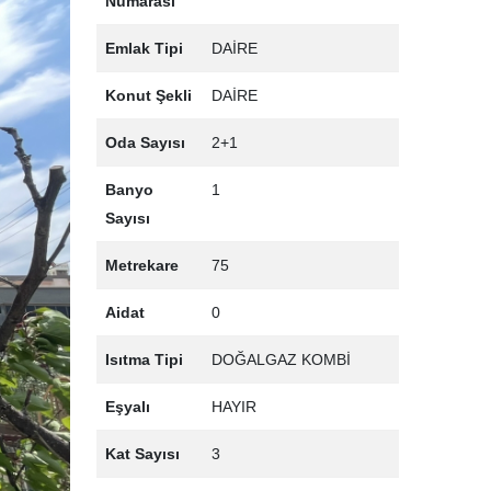
Numarası
Emlak Tipi
DAİRE
Konut Şekli
DAİRE
Oda Sayısı
2+1
Banyo
1
Sayısı
›
Metrekare
75
Aidat
0
Isıtma Tipi
DOĞALGAZ KOMBİ
Eşyalı
HAYIR
Kat Sayısı
3