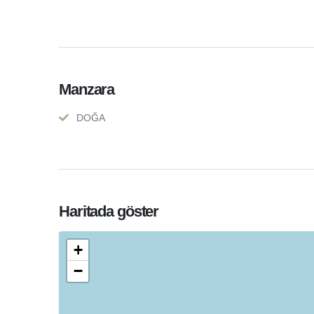
Manzara
DOĞA
Haritada göster
+
−