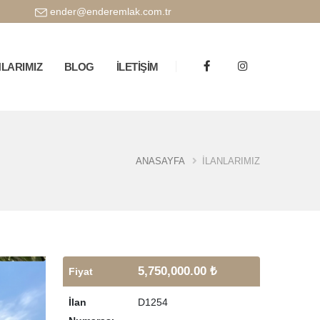
ender@enderemlak.com.tr
NLARIMIZ
BLOG
İLETİŞİM
ANASAYFA
İLANLARIMIZ
5,750,000.00 ₺
Fiyat
İlan
D1254