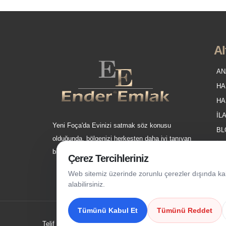
Al
AN
HA
HA
İL
Yeni Foça'da Evinizi satmak söz konusu
BL
olduğunda, bölgenizi herkesten daha iyi tanıyan
İL
bir emlakçı seçmek istersiniz.
Çerez Tercihleriniz
Web sitemiz üzerinde zorunlu çerezler dışında kalan
alabilirsiniz.
Tümünü Kabul Et
Tümünü Reddet
Telif Hakkı Saklıdır @ 2021 Ender Emlak
Çerez Tercihleri