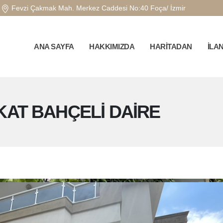
Fevzi Çakmak Mah. Merkez Caddesi No:40 Foça/ İzmir
ANA SAYFA
HAKKIMIZDA
HARİTADAN
İLA
KAT BAHÇELİ DAİRE