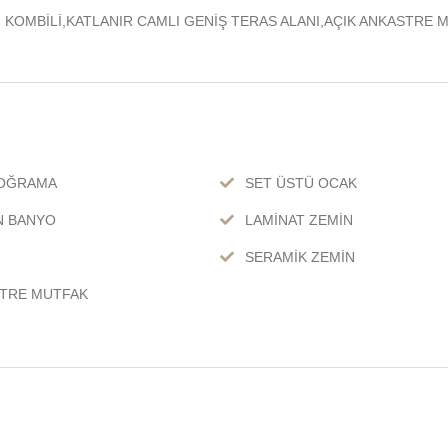
 KOMBİLİ,KATLANIR CAMLI GENİŞ TERAS ALANI,AÇIK ANKASTRE 
DOĞRAMA
SET ÜSTÜ OCAK
N BANYO
LAMİNAT ZEMİN
M
SERAMİK ZEMİN
TRE MUTFAK