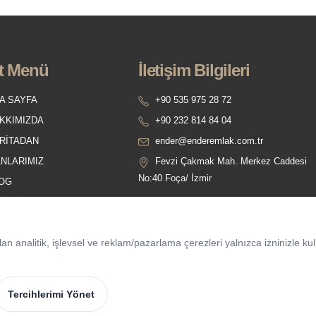
t Menü
İletişim Bilgileri
A SAYFA
+90 535 975 28 72
KKIMIZDA
+90 232 814 84 04
RİTADAN
ender@enderemlak.com.tr
ANLARIMIZ
Fevzi Çakmak Mah. Merkez Caddesi
No:40 Foça/ İzmir
OG
ETİŞİM
 analitik, işlevsel ve reklam/pazarlama çerezleri yalnızca izninizle kull
Tercihlerimi Yönet