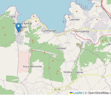
Leaflet
|
© OpenStreetMap co