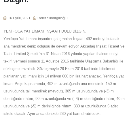
16 Eylül, 2021
Ender Sındırgılıoğlu
YENİFOÇA YAT LİMANI İNŞAATI DOLU DİZGİN.
Yenifoça Yat Limanı inşaatını çalışmaları İnşaatI 492 metreyi bulacak
ana mendirek deniz dolgusu ile devam ediyor. Akçadağ İnşaat Ticaret ve
Taah. Limited Şirketi ‘nin 31 Nisan 2016 yılında yapılan ihalede en iyi
teklifi vermesi sonucu 11 Ağustos 2016 tarihinde Ulaştırma Bakanlığı ile
sözleşme imzaladı. Sözleşmeyle 28 Ekim 2018 tarihinde bitirilmesi
planlanan yat limanı için 14 milyon 600 bin lira harcanacak. Yenifoça yat
limanı Proje kapsamında; 492 m uzunluğunda ana mendirek, 150 m
uzunluğunda tali mendirek (mevcut), 305 m uzunluğunda ve (-3) m
derinliğinde rıhtım, 90 m uzunluğunda ve (- 4) m derinliğinde rıhtım, 40 m
uzunluğunda ve (-5) m derinliğinde rıhtım, 330 m uzunluğunda 5 adet
iskele olacak. Aynı anda denizde 280 yat barındırabilecek.